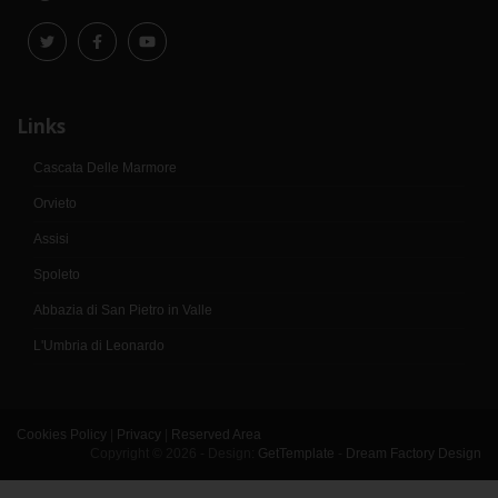
Links
Cascata Delle Marmore
Orvieto
Assisi
Spoleto
Abbazia di San Pietro in Valle
L'Umbria di Leonardo
Cookies Policy
|
Privacy
|
Reserved Area
Copyright © 2026 - Design:
GetTemplate
-
Dream Factory Design