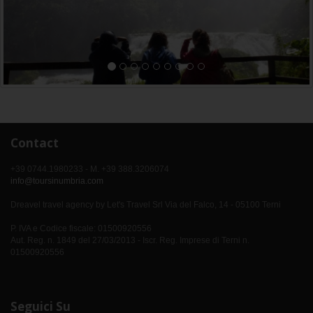
Contact
+39 0744.1980233 - M. +39 388.3206074
info@toursinumbria.com
Dreavel travel agency by Let's Travel Srl Via del Falco, 14 - 05100 Terni
P. IVA e Codice fiscale: 01500920556
Aut. Reg. n. 1849 del 27/03/2013 - Iscr. Reg. Imprese di Terni n.
01500920556
Seguici Su