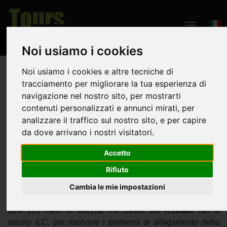
Noi usiamo i cookies
Noi usiamo i cookies e altre tecniche di
Home
Il Territorio
Cascata Delle Marmore
tracciamento per migliorare la tua esperienza di
navigazione nel nostro sito, per mostrarti
Cascata Delle Marmore
contenuti personalizzati e annunci mirati, per
analizzare il traffico sul nostro sito, e per capire
da dove arrivano i nostri visitatori.
Il bacino della Cascata delle Marmore e del Lago di
Accetto
Piediluco costituiscono uno dei più mirabili esempi
Rifiuto
dell'interazione continua tra natura e intervento
dell'ingegno dell'uomo.
Cambia le mie impostazioni
La
Cascata delle Marmore
è la più alta d'Europa, con i
suoi 165 metri di altezza. Fu creata dai
Romani
nel III
secolo a.C. per risolvere i problemi di allagamento della