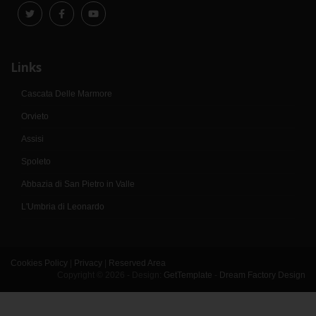
Links
Cascata Delle Marmore
Orvieto
Assisi
Spoleto
Abbazia di San Pietro in Valle
L'Umbria di Leonardo
Cookies Policy
|
Privacy
|
Reserved Area
Copyright © 2026 - Design:
GetTemplate
-
Dream Factory Design