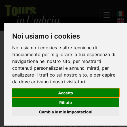
Noi usiamo i cookies
Home
L'Umbria di Leonardo
Noi usiamo i cookies e altre tecniche di
La Valle del Nera da Leonardo a San Benedetto
tracciamento per migliorare la tua esperienza di
navigazione nel nostro sito, per mostrarti
La Valle del Nera da
contenuti personalizzati e annunci mirati, per
analizzare il traffico sul nostro sito, e per capire
Leonardo a San
da dove arrivano i nostri visitatori.
Benedetto
Accetto
Rifiuto
Cambia le mie impostazioni
Prezzo a persona a partire da :
97,00 euro