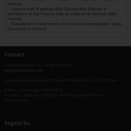
richiesta.
- Giorni ed orari di apertura della Cascata delle Marmore e
dell'Abbazia di San Pietro in Valle da verificare al momento della
richiesta.
- Disponibilità di trasferimenti e di servizio accompagnatore / guida.
Quotazioni su richiesta
Contact
+39 0744.1980233 - M. +39 388.3206074
info@toursinumbria.com
Dreavel travel agency by Let's Travel Srl Via del Falco, 14 - 05100 Terni
P. IVA e Codice fiscale: 01500920556
Aut. Reg. n. 1849 del 27/03/2013 - Iscr. Reg. Imprese di Terni n.
01500920556
Seguici Su