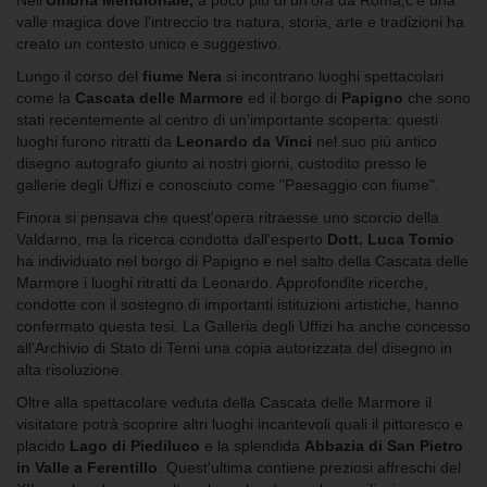
Nell'
Umbria Meridionale,
a poco più di un'ora da Roma,c'è una
valle magica dove l'intreccio tra natura, storia, arte e tradizioni ha
creato un contesto unico e suggestivo.
Lungo il corso del
fiume Nera
si incontrano luoghi spettacolari
come la
Cascata delle Marmore
ed il borgo di
Papigno
che sono
stati recentemente al centro di un'importante scoperta: questi
luoghi furono ritratti da
Leonardo da Vinci
nel suo più antico
disegno autografo giunto ai nostri giorni, custodito presso le
gallerie degli Uffizi e conosciuto come "Paesaggio con fiume".
Finora si pensava che quest'opera ritraesse uno scorcio della
Valdarno, ma la ricerca condotta dall'esperto
Dott. Luca Tomio
ha individuato nel borgo di Papigno e nel salto della Cascata delle
Marmore i luoghi ritratti da Leonardo. Approfondite ricerche,
condotte con il sostegno di importanti istituzioni artistiche, hanno
confermato questa tesi. La Galleria degli Uffizi ha anche concesso
all'Archivio di Stato di Terni una copia autorizzata del disegno in
alta risoluzione.
Oltre alla spettacolare veduta della Cascata delle Marmore il
visitatore potrà scoprire altri luoghi incantevoli quali il pittoresco e
placido
Lago di Piediluco
e la splendida
Abbazia di San Pietro
in Valle a Ferentillo
. Quest'ultima contiene preziosi affreschi del