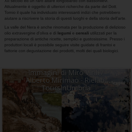
XII secolo ed un raro altare longobardo con bassorilievi.
Attualmente è oggetto di ulteriori richerche da parte del Dott.
Tomio il quale ha individuato interessanti indizi che potrebbero
aiutare a riscrivere la storia di questi luoghi e della storia dell'arte.
La valle del Nera è anche rinomata per la produzione di delizioso
olio extravergine d'oliva e di
legumi
e
cereali
utilizzati per la
preparazione di antiche ricette, semplici e gustosissime. Presso i
produttori locali è possibile seguire visite guidate di frantoi e
fattorie con degustazione dei prodotti, molti dei quali biologici.
Immagini di Miro Virili /
Alberto Mirimao - Rielab.
ToursInUmbria